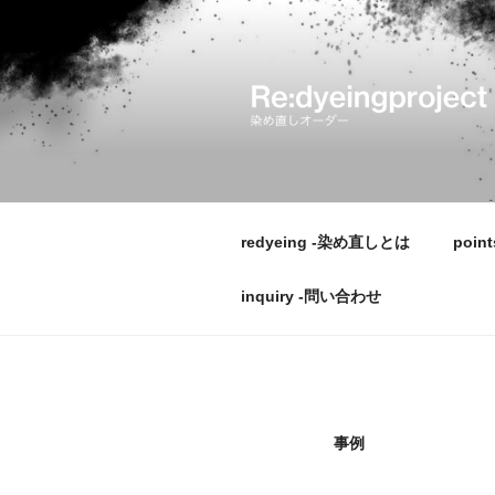
コ
ン
テ
ン
ツ
へ
ス
キ
ッ
redyeing -染め直しとは
poin
プ
inquiry -問い合わせ
事例